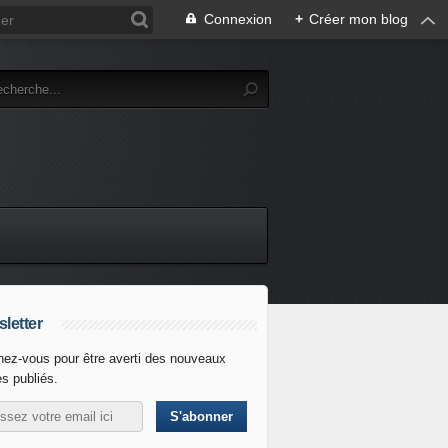
Connexion
+
Créer mon blog
letter
ez-vous pour être averti des nouveaux
es publiés.