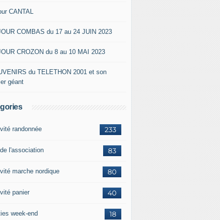
our CANTAL
OUR COMBAS du 17 au 24 JUIN 2023
OUR CROZON du 8 au 10 MAI 2023
VENIRS du TELETHON 2001 et son
ier géant
gories
ivité randonnée
233
de l'association
83
ivité marche nordique
80
vité panier
40
ties week-end
18