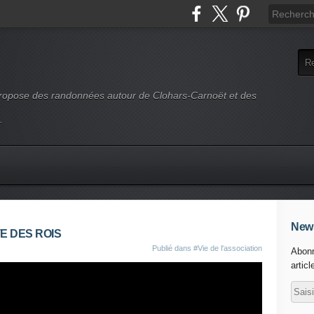
 propose des randonnées autour de Clohars-Carnoët et des
.
News
E DES ROIS
Publié dans
#Vie de l'association
Abonn
articl