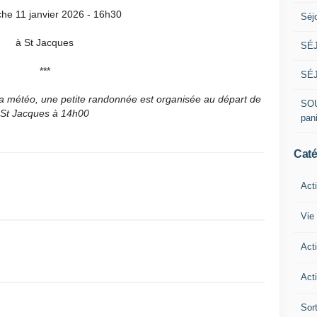
he 11 janvier 2026 - 16h30
Séj
à St Jacques
SÉJ
***
SÉJ
la météo, une petite randonnée est organisée au départ de
SOU
St Jacques à 14h00
pan
Caté
Act
Vie 
Act
Acti
Sor