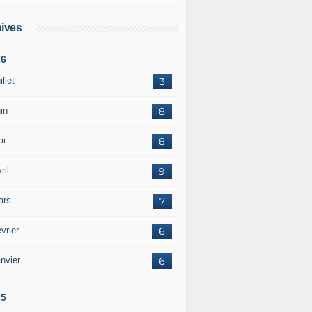
ives
26
illet
3
in
8
ai
8
ril
9
ars
7
vrier
6
nvier
6
25