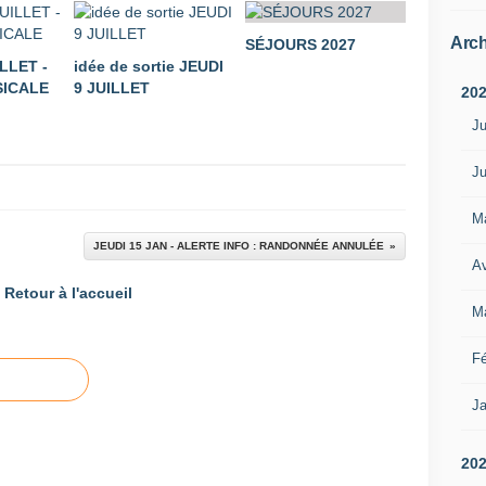
Arch
SÉJOURS 2027
LLET -
idée de sortie JEUDI
ICALE
9 JUILLET
20
Ju
Ju
M
JEUDI 15 JAN - ALERTE INFO : RANDONNÉE ANNULÉE
Av
Retour à l'accueil
M
Fé
Ja
20