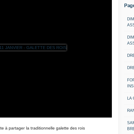
Pag
DI
AS
DI
AS
DRE
DRE
FO
IN
LA 
RA
SAM
e à partager la traditionnelle galette des rois
BR