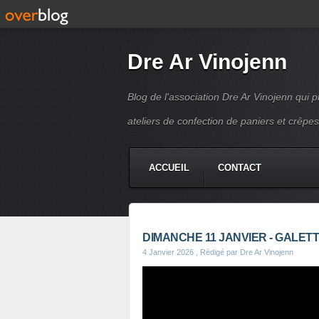
Dre Ar Vinojenn
Blog de l'association Dre Ar Vinojenn qui
ateliers de confection de paniers et crêpes
ACCUEIL
CONTACT
DIMANCHE 11 JANVIER - GALETT
4 Janvier 2026
, Rédigé par Dre Ar Vinojenn