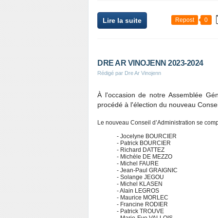
Lire la suite
Repost
0
DRE AR VINOJENN 2023-2024
Rédigé par Dre Ar Vinojenn
À l'occasion de notre Assemblée Gén
procédé à l'élection du nouveau Conseil
Le nouveau Conseil d’Administration se com
- Jocelyne BOURCIER
- Patrick BOURCIER
- Richard DATTEZ
- Michèle DE MEZZO
- Michel FAURE
- Jean-Paul GRAIGNIC
- Solange JEGOU
- Michel KLASEN
- Alain LEGROS
- Maurice MORLEC
- Francine RODIER
- Patrick TROUVE
- Marie-Eve VALLOIS