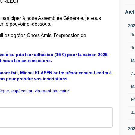
 MORLEC
)
Arch
e participer à notre Assemblée Générale, je vous
r le pouvoir ci-dessous.
20
Ju
uillez agréer, Chers Amis, l'expression de
Ju
velé ou pris leur adhésion (15 €) pour la saison 2025-
t nous les en remercions.
M
encore fait, Michel KLASEN notre trésorier sera tiendra à
Av
ion pour prendre vos inscriptions.
M
èque, espèces ou virement bancaire.
Fé
Ja
20