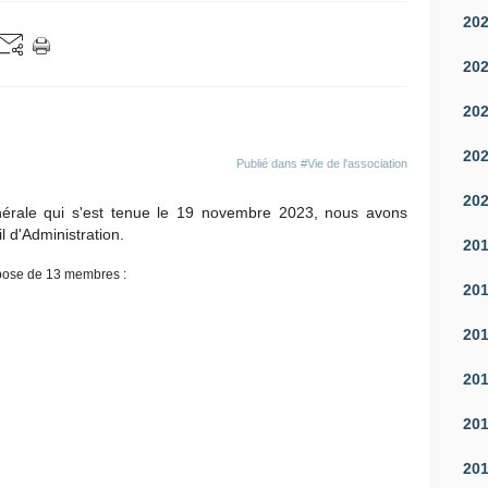
20
20
20
20
Publié dans
#Vie de l'association
20
érale qui s'est tenue le 19 novembre 2023, nous avons
 d'Administration.
20
pose de 13 membres :
20
20
20
20
20