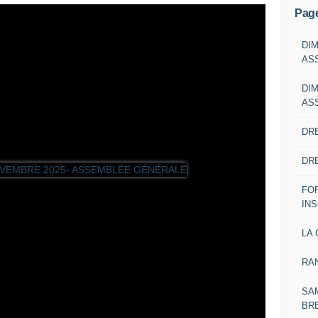
Pag
DI
AS
DI
AS
DRE
DRE
FO
IN
LA 
RA
SAM
BR