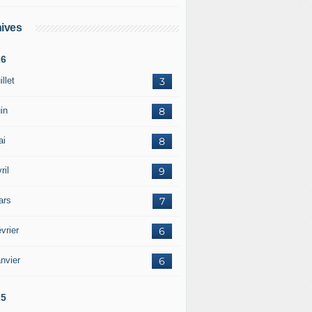
ives
26
illet
3
in
8
ai
8
ril
9
ars
7
vrier
6
nvier
6
25