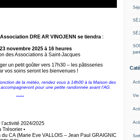
Séj
SÉJ
SÉJ
 l'Association DRE AR VINOJENN
se tiendra
:
SOU
23
novembre 202
5
à 16 heures
pan
on des Associations à Saint-Jacques
er un petit goûter vers 17h30 – les pâtisseries
Caté
r vos soins seront les bienvenues !
t fonction de la météo, rendez vous à 14h00 à la Maison des
Act
us accompagneront
pour une petite randonnée avant l'AG.
Vie 
*****
Act
Acti
l'activité 202
4
/202
5
 Trésorier •
du CA (
Marie
Eve
VALLOIS – Jean Paul GRAIGNIC
Sor