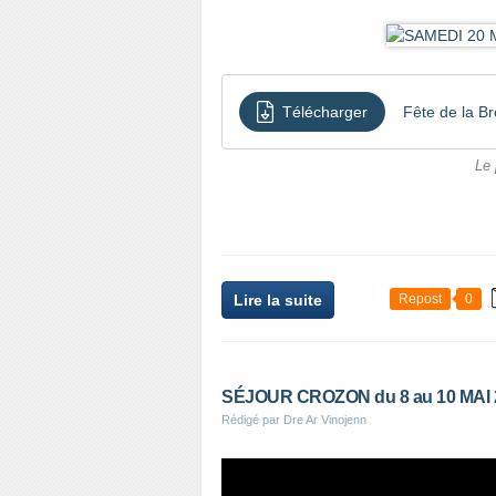
Télécharger
Fête de la B
Le 
Lire la suite
Repost
0
SÉJOUR CROZON du 8 au 10 MAI 
Rédigé par Dre Ar Vinojenn