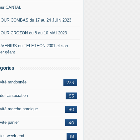
our CANTAL
OUR COMBAS du 17 au 24 JUIN 2023
OUR CROZON du 8 au 10 MAI 2023
VENIRS du TELETHON 2001 et son
ier géant
gories
ivité randonnée
233
de l'association
83
ivité marche nordique
80
vité panier
40
ties week-end
18