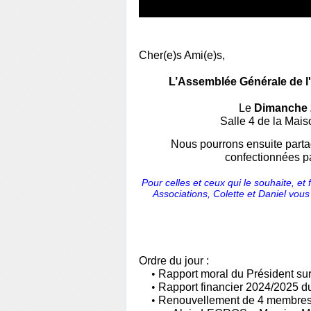
Cher(e)s Ami(e)s,
L’Assemblée Générale de
Le
Dimanche
Salle
4 de la Mais
Nous pourrons ensuite partag
confectionnées pa
Pour celles et ceux qui le souhaite, e
Associations, Colette et Daniel vo
Ordre
du jour :
•
Rapport moral du Président sur 
•
Rapport financier 202
4
/202
5
du
•
Renouvellement de
4
membres 