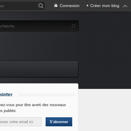
Connexion
+
Créer mon blog
letter
ez-vous pour être averti des nouveaux
es publiés.