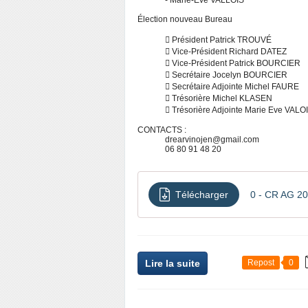
Élection nouveau Bureau
􀀀 Président Patrick TROUVÉ
􀀀 Vice-Président Richard DATEZ
􀀀 Vice-Président Patrick BOURCIER
􀀀 Secrétaire Jocelyn BOURCIER
􀀀 Secrétaire Adjointe Michel FAURE
􀀀 Trésorière Michel KLASEN
􀀀 Trésorière Adjointe Marie Eve VALO
CONTACTS :
drearvinojen@gmail.com
06 80 91 48 20
Télécharger
0 - CR AG 2
Lire la suite
Repost
0