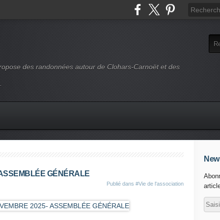
 propose des randonnées autour de Clohars-Carnoët et des
.
News
- ASSEMBLÉE GÉNÉRALE
Abonn
Publié dans
#Vie de l'association
articl