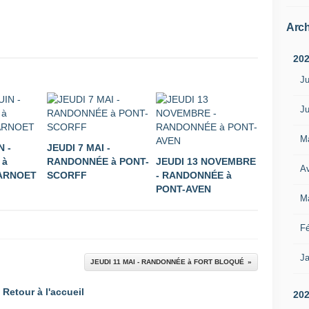
Arch
20
Ju
Ju
M
N -
JEUDI 7 MAI -
 à
RANDONNÉE à PONT-
JEUDI 13 NOVEMBRE
Av
ARNOET
SCORFF
- RANDONNÉE à
PONT-AVEN
M
Fé
Ja
JEUDI 11 MAI - RANDONNÉE à FORT BLOQUÉ
Retour à l'accueil
20