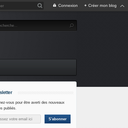
Connexion
+
Créer mon blog
letter
ez-vous pour être averti des nouveaux
es publiés.