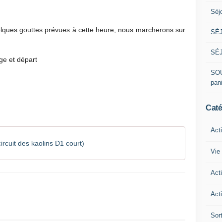
Séj
lques gouttes prévues à cette heure, nous marcherons sur
SÉJ
SÉJ
ge et départ
SOU
pan
Caté
Act
ircuit des kaolins D1 court)
Vie 
Act
Acti
Sor