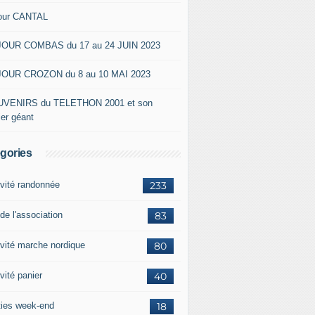
our CANTAL
OUR COMBAS du 17 au 24 JUIN 2023
OUR CROZON du 8 au 10 MAI 2023
VENIRS du TELETHON 2001 et son
ier géant
gories
ivité randonnée
233
de l'association
83
ivité marche nordique
80
vité panier
40
ties week-end
18