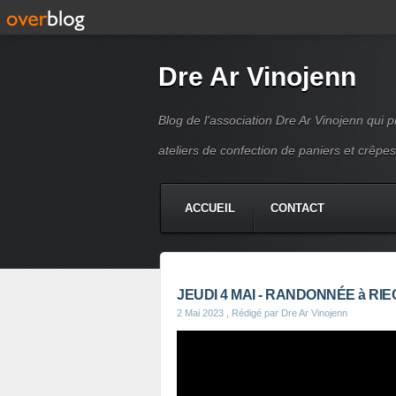
Dre Ar Vinojenn
Blog de l'association Dre Ar Vinojenn qui
ateliers de confection de paniers et crêpes
ACCUEIL
CONTACT
JEUDI 4 MAI - RANDONNÉE à RI
2 Mai 2023
, Rédigé par Dre Ar Vinojenn