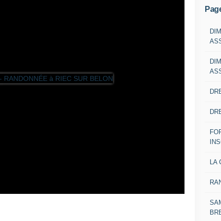
Pag
DI
AS
DI
AS
DRE
DRE
FO
IN
LA 
RA
SAM
BR