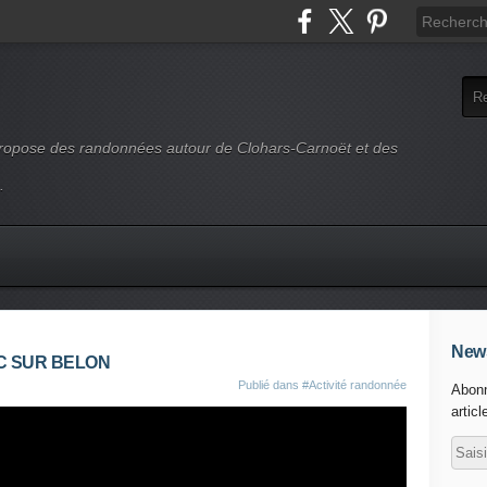
 propose des randonnées autour de Clohars-Carnoët et des
.
News
EC SUR BELON
Publié dans
#Activité randonnée
Abonn
articl