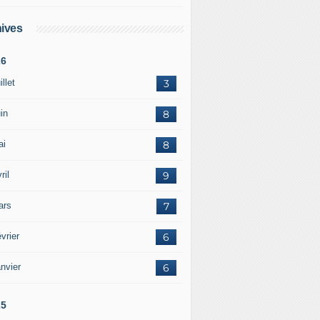
ives
26
illet
3
in
8
ai
8
ril
9
ars
7
vrier
6
nvier
6
25