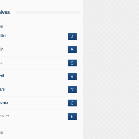
ives
26
illet
3
in
8
ai
8
ril
9
ars
7
vrier
6
nvier
6
25