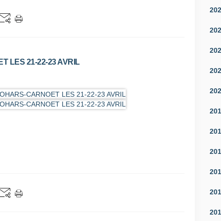
20
20
20
LES 21-22-23 AVRIL
20
20
20
20
20
20
20
20