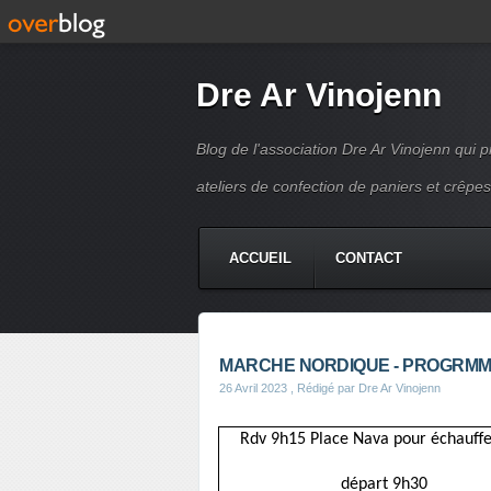
Dre Ar Vinojenn
Blog de l'association Dre Ar Vinojenn qui
ateliers de confection de paniers et crêpes
ACCUEIL
CONTACT
MARCHE NORDIQUE - PROGRMME
26 Avril 2023
, Rédigé par Dre Ar Vinojenn
Rdv 9h15 Place Nava pour échauff
départ 9h30