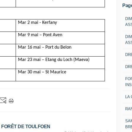
Pag
DI
Mar 2 mai - Kerfany
AS
Mar 9 mai – Pont Aven
DI
AS
Mar 16 mai – Port du Belon
DRE
Mar 23 mai – Etang du Loch (Maeva)
DRE
Mar 30 mai – St Maurice
FO
IN
LA 
RA
SAM
en FORÊT DE TOULFOEN
BR