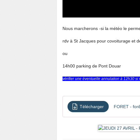
Nous marcherons -si la météo le permet
rdv à St Jacques pour covoiturage et 
ou
14h00 parking de Pont Douar
vérifier une éventuelle annulation à 12h30 si
Télécharger
FORET - forê