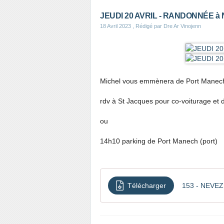
JEUDI 20 AVRIL - RANDONNÉE à
18 Avril 2023
, Rédigé par Dre Ar Vinojenn
Michel vous emmènera de Port Manech 
rdv à St Jacques pour co-voiturage et
ou
14h10 parking de Port Manech (port)
Télécharger
153 - NEVEZ 