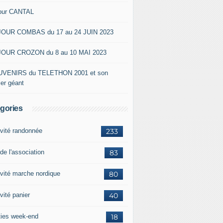
our CANTAL
OUR COMBAS du 17 au 24 JUIN 2023
OUR CROZON du 8 au 10 MAI 2023
VENIRS du TELETHON 2001 et son
ier géant
gories
ivité randonnée
233
de l'association
83
ivité marche nordique
80
vité panier
40
ties week-end
18