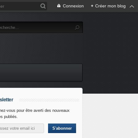
Connexion
+
Créer mon blog
letter
ez-vous pour être averti des nouveaux
es publiés.