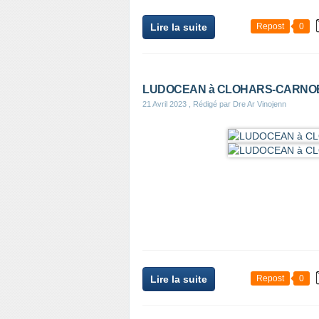
Lire la suite
Repost
0
LUDOCEAN à CLOHARS-CARNOET 
21 Avril 2023
, Rédigé par Dre Ar Vinojenn
Lire la suite
Repost
0