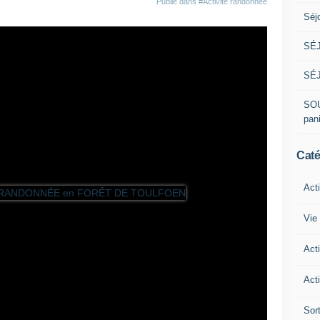
Publié dans
#Activité randonnée
Séj
SÉJ
SÉJ
SOU
pan
Caté
Act
Vie 
Act
Acti
Sor