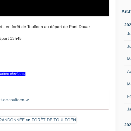
Arch
20
 - en forêt de Toulfoen au départ de Pont Douar.
Ju
départ 13h45
Ju
M
Av
 météo pluvieuse
M
Fé
t-de-toulfoen-w
Ja
20