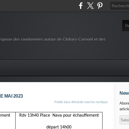
 propose des randonnées autour de Clohars-Carnoët et des
.
News
 MAI 2023
Publié dans
#Activité marche nordique
Abonn
articl
ement
Rdv 13h40 Place Nava pour échauffement
départ 14h00