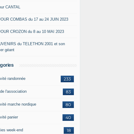
our CANTAL
OUR COMBAS du 17 au 24 JUIN 2023
OUR CROZON du 8 au 10 MAI 2023
VENIRS du TELETHON 2001 et son
ier géant
gories
ivité randonnée
233
de l'association
83
ivité marche nordique
80
vité panier
40
ties week-end
18