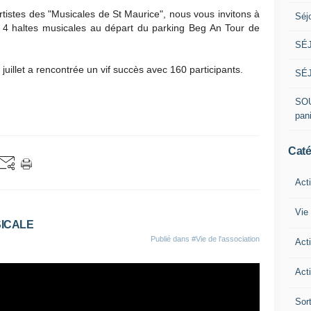
 artistes des "Musicales de St Maurice", nous vous invitons à
Séj
4 haltes musicales au départ du parking Beg An Tour de
SÉJ
juillet a rencontrée un vif succès avec 160 participants.
SÉJ
SOU
pan
Caté
Act
Vie 
SICALE
Publié dans
#Vie de l'association
Act
Acti
Sor