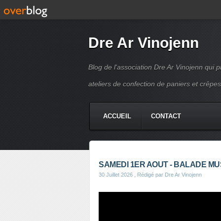
Dre Ar Vinojenn
Blog de l'association Dre Ar Vinojenn qui
ateliers de confection de paniers et crêpes
ACCUEIL
CONTACT
SAMEDI 1ER AOUT - BALADE MU
30 Juillet 2026
, Rédigé par Dre Ar Vinojenn