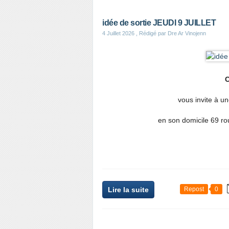
idée de sortie JEUDI 9 JUILLET
4 Juillet 2026
, Rédigé par Dre Ar Vinojenn
C
vous invite à u
en son domicile 69 
Lire la suite
Repost
0