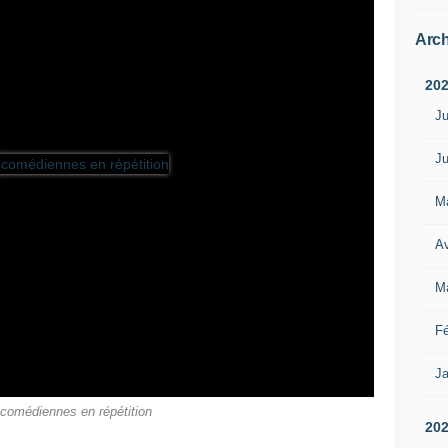
Arch
20
Ju
Ju
M
Av
M
Fé
Ja
comédiennes en répétition
20