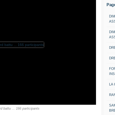
Pag
DI
AS
DI
AS
DRE
DRE
FO
IN
LA 
RA
SAM
d battu ... 166 participants
BR