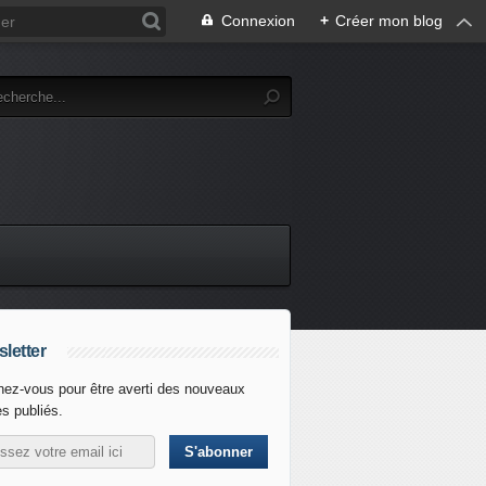
Connexion
+
Créer mon blog
letter
ez-vous pour être averti des nouveaux
es publiés.