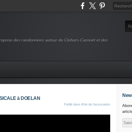
 propose des randonnées autour de Clohars-Carnoët et des
.
News
SICALE à DOELAN
Publié dans
#Vie de l'association
Abonn
articl