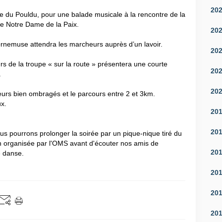
20
sme du Pouldu, pour une balade musicale à la rencontre de la
le Notre Dame de la Paix.
20
rnemuse attendra les marcheurs auprès d’un lavoir.
20
 de la troupe « sur la route » présentera une courte
20
.
20
urs bien ombragés et le parcours entre 2 et 3km.
x.
20
20
ous pourrons prolonger la soirée par un pique-nique tiré du
ion organisée par l'OMS avant d'écouter nos amis de
20
de danse.
20
20
20