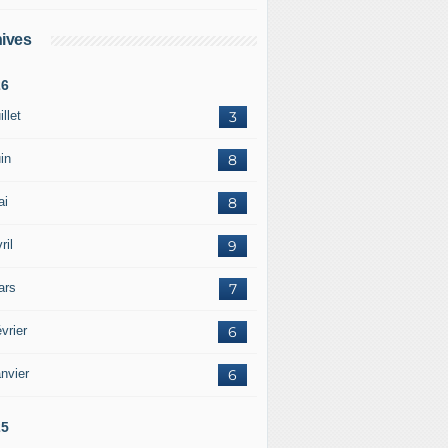
ives
26
illet
3
in
8
ai
8
ril
9
ars
7
vrier
6
nvier
6
25