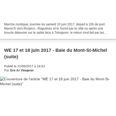
Marche nordique, journée du samedi 10 juin 2017, départ à 10h de port
Manec'h vers Rospico , Raguénez et le Suriot par la côte ou après une
boucle déjeuner sur le sable face à Trévignon. le retour s'est fait par les
chemins VTT, arrivée à 16h30 avec 24...
WE 17 et 18 juin 2017 - Baie du Mont-St-Michel
(suite)
Publié le 21/06/2017 à 16:03
Par
Dre Ar Vinojenn