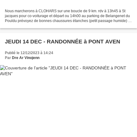
Nous marcherons à CLOHARS sur une boucle de 9 km. rdv à 13h45 à St
jacques pour co-voiturage et départ ou 14h00 au parking de Belangenet du
Pouldu prévoyez de bonnes chaussures étanches (petit passage humide) -
25 - CLOHARS CARNOET (Belangenet-Quelvez-Le...
JEUDI 14 DEC - RANDONNÉE à PONT AVEN
Publié le 12/12/2023 à 14:24
Par
Dre Ar Vinojenn