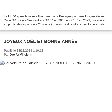
La FFRP après la mise à l'honneur de la Bretagne par deux fois, en élisant
"Mon GR préféré" les sentiers GR 34 en 2018 et GR 37 en 2023, ouverture
au public de ce parcours 23 rouge ( niveau de difficulté) initié, tracé et balisé
par le "comité sentiers...
JOYEUX NOËL ET BONNE ANNÉE
Publié le 24/12/2023 à 16:13
Par
Dre Ar Vinojenn