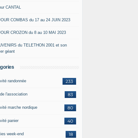
our CANTAL
OUR COMBAS du 17 au 24 JUIN 2023
OUR CROZON du 8 au 10 MAI 2023
VENIRS du TELETHON 2001 et son
ier géant
gories
ivité randonnée
233
de l'association
83
ivité marche nordique
80
vité panier
40
ties week-end
18