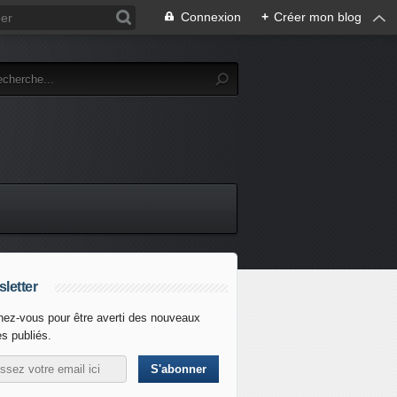
Connexion
+
Créer mon blog
letter
ez-vous pour être averti des nouveaux
es publiés.