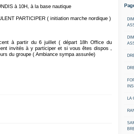
Pag
DIS à 10H, à la base nautique
NT PARTICIPER ( initiation marche nordique )
DI
AS
DI
nt à partir du 6 juillet ( départ 18h Office du
AS
nt invités à y participer et si vous êtes dispos ,
urs du groupe ( Ambiance sympa assurée)
DRE
DRE
FO
IN
LA 
RA
SAM
BR