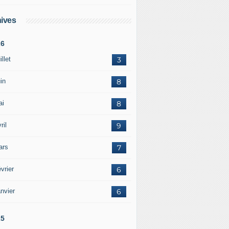
ives
26
illet
3
in
8
ai
8
ril
9
ars
7
vrier
6
nvier
6
25