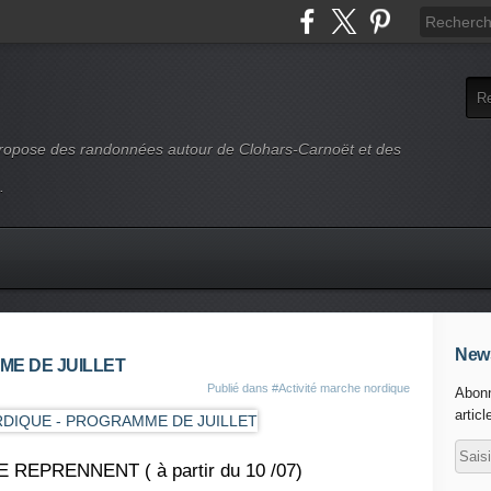
 propose des randonnées autour de Clohars-Carnoët et des
.
News
E DE JUILLET
Publié dans
#Activité marche nordique
Abonn
articl
REPRENNENT ( à partir du 10 /07)