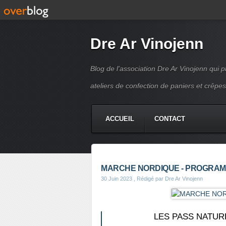
Dre Ar Vinojenn
Blog de l'association Dre Ar Vinojenn qui
ateliers de confection de paniers et crêpes
ACCUEIL
CONTACT
MARCHE NORDIQUE - PROGRAMM
30 Juin 2023
, Rédigé par Dre Ar Vinojenn
LES PASS NATURE 