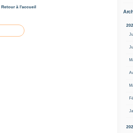
Retour à l'accueil
Arch
20
Ju
Ju
M
Av
M
Fé
Ja
20