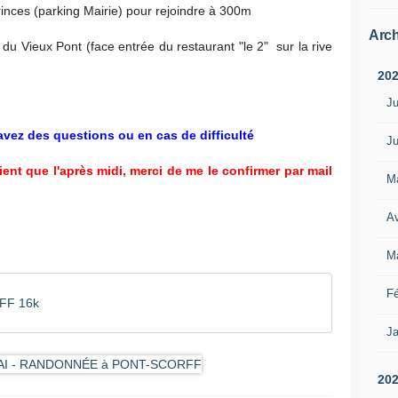
inces (parking Mairie) pour rejoindre à 300m
Arch
du Vieux Pont (face entrée du restaurant "le 2" sur la rive
20
Ju
avez des questions ou en cas de difficulté
Ju
ient que l'après midi, merci de me le
confirmer par mail
M
Av
M
Fé
FF 16k
Ja
20