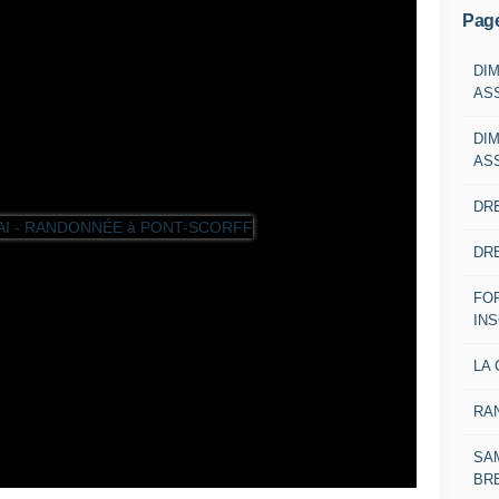
Pag
DI
AS
DI
AS
DRE
DRE
FO
IN
LA 
RA
SAM
BR