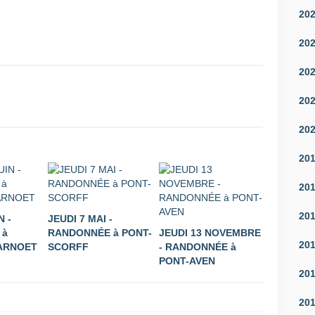
20
20
20
20
20
20
20
20
N -
JEUDI 7 MAI -
 à
RANDONNÉE à PONT-
JEUDI 13 NOVEMBRE
20
ARNOET
SCORFF
- RANDONNÉE à
PONT-AVEN
20
20