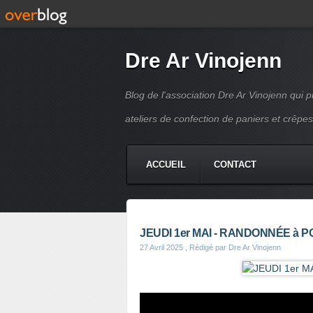
Dre Ar Vinojenn
Blog de l'association Dre Ar Vinojenn qui
ateliers de confection de paniers et crêpes
ACCUEIL
CONTACT
JEUDI 1er MAI - RANDONNÉE à 
27 Avril 2025
, Rédigé par Dre Ar Vinojenn