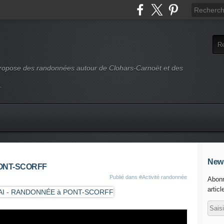
 propose des randonnées autour de Clohars-Carnoët et des
.
News
PONT-SCORFF
Publié dans
#Activité randonnée
Abonn
articl