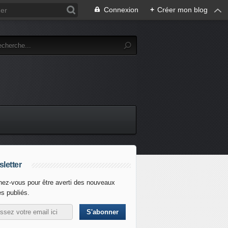
Connexion
+
Créer mon blog
letter
ez-vous pour être averti des nouveaux
es publiés.