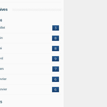
ives
26
illet
3
in
8
ai
8
ril
9
ars
7
vrier
6
nvier
6
25