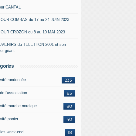
our CANTAL
OUR COMBAS du 17 au 24 JUIN 2023
OUR CROZON du 8 au 10 MAI 2023
VENIRS du TELETHON 2001 et son
ier géant
gories
ivité randonnée
233
de l'association
83
ivité marche nordique
80
vité panier
40
ties week-end
18