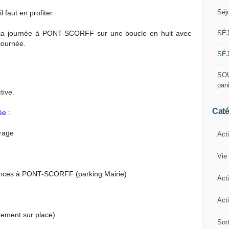
Séj
 faut en profiter.
la journée à PONT-SCORFF sur une boucle en huit avec
SÉJ
 journée.
SÉJ
SOU
pan
tive.
Caté
ée
:
urage
Act
Vie 
inces à PONT-SCORFF (parking Mairie)
Act
Acti
tement sur place) :
Sor