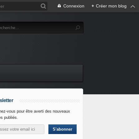
Connexion
+
Créer mon blog
letter
ez-vous pour être averti des nouveaux
es publiés.