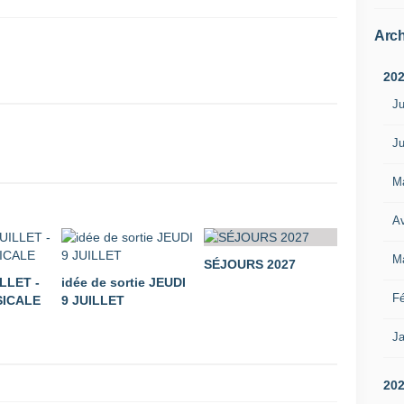
Arch
20
Ju
Ju
M
Av
M
SÉJOURS 2027
LLET -
idée de sortie JEUDI
Fé
ICALE
9 JUILLET
Ja
20