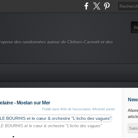
 propose des randonnées autour de Clohars-Carnoët et des
.
News
laine - Moelan sur Mer
Publié dans
#Vie de l'association
,
#Activité panier
Abonn
articl
e LE BOURHIS et le cœur & orchestre "L'écho des vagues"