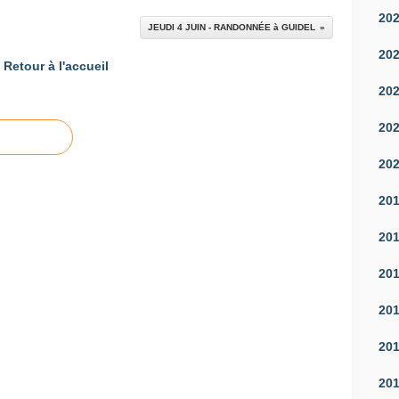
20
JEUDI 4 JUIN - RANDONNÉE à GUIDEL
20
Retour à l'accueil
20
20
20
20
20
20
20
20
20