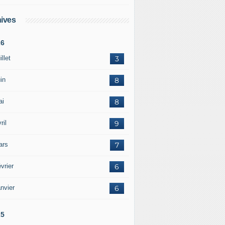
ives
26
illet
3
in
8
ai
8
ril
9
ars
7
vrier
6
nvier
6
25