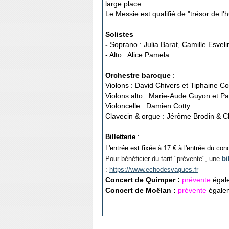
large place.
Le Messie est qualifié de "trésor de l'
Solistes
-
Soprano : Julia Barat, Camille Esveli
- Alto : Alice Pamela
Orchestre baroque
:
Violons : David Chivers et Tiphaine 
Violons alto : Marie-Aude Guyon et
Pa
Violoncelle : Damien Cotty
Clavecin & orgue : Jérôme Brodin & C
Billetterie
:
L'entrée est fixée à 17 € à l'entrée du co
Pour bénéficier du tarif "prévente", une
bi
:
https://www.echodesvagues.fr
Concert de Quimper
:
prévente
égal
Concert de Moëlan :
prévente
égale