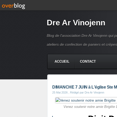
Dre Ar Vinojenn
Blog de l'association Dre Ar Vinojenn qui
ateliers de confection de paniers et crêpes
ACCUEIL
CONTACT
DIMANCHE 7 JUIN à L'église Ste Me
25 Mai 2026
, Rédigé par Dre Ar Vinojenn
Venez soutenir notre amie Brigitt