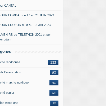
our CANTAL
OUR COMBAS du 17 au 24 JUIN 2023
OUR CROZON du 8 au 10 MAI 2023
VENIRS du TELETHON 2001 et son
ier géant
gories
ivité randonnée
233
de l'association
83
ivité marche nordique
80
vité panier
40
ties week-end
18