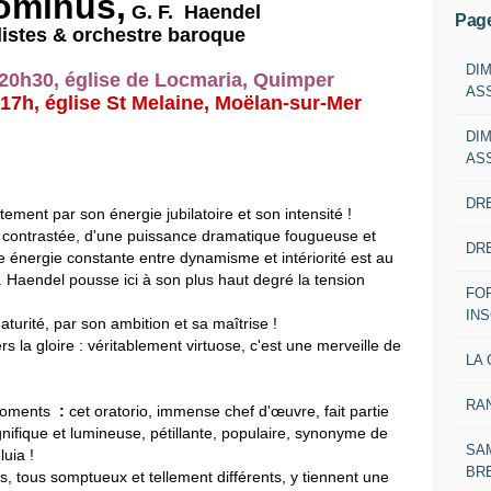
Dominus,
G. F. Haendel
Pag
istes & orchestre baroque
DI
 20h30, église de Locmaria, Quimper
AS
 17h,
église St Melaine, Moëlan-sur-Mer
DI
AS
DRE
ement par son énergie jubilatoire et son intensité !
t contrastée, d'une puissance dramatique fougueuse et
DRE
te énergie constante entre dynamisme et intériorité est au
.
Haendel pousse ici à son plus haut degré la tension
FO
IN
rité, par son ambition et sa maîtrise !
s la gloire : véritablement virtuose, c'est une merveille de
LA 
RA
moments
:
c
et oratorio, immense chef d'œuvre, fait partie
ifique et lumineuse, pétillante, populaire, synonyme de
SAM
luia !
BR
s, tous somptueux et tellement différents, y tiennent une