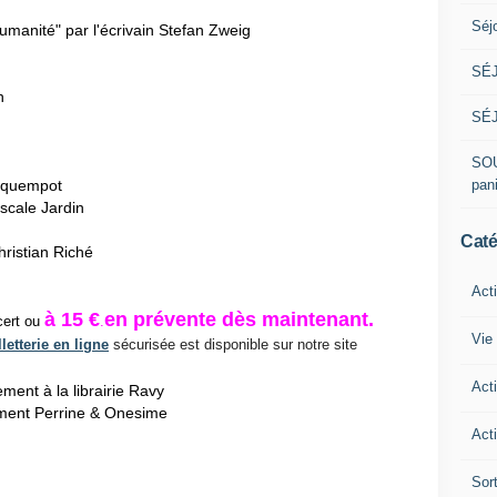
Séj
humanité" par l'écrivain Stefan Zweig
SÉJ
n
SÉJ
SOU
pan
Coquempot
scale Jardin
Caté
hristian Riché
Act
à 15 €
en prévente dès maintenant.
ncert ou
.
Vie 
lletterie en ligne
sécurisée est disponible sur notre site
Act
ement
à la librairie Ravy
ment Perrine & Onesime
Acti
Sor