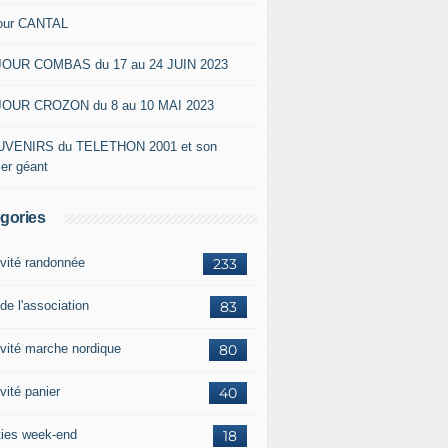
our CANTAL
OUR COMBAS du 17 au 24 JUIN 2023
OUR CROZON du 8 au 10 MAI 2023
VENIRS du TELETHON 2001 et son
ier géant
gories
ivité randonnée
233
de l'association
83
ivité marche nordique
80
vité panier
40
ties week-end
18