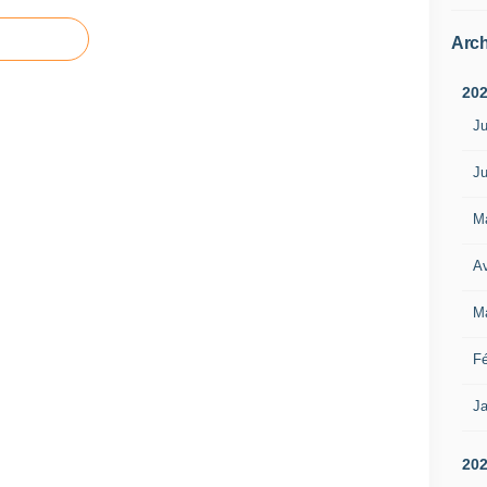
Arch
20
Ju
Ju
M
Av
M
Fé
Ja
20