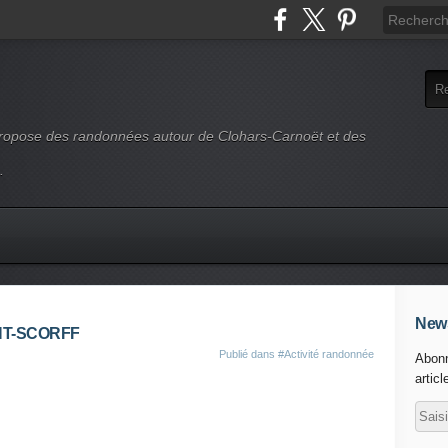
 propose des randonnées autour de Clohars-Carnoët et des
.
News
NT-SCORFF
Publié dans
#Activité randonnée
Abonn
articl