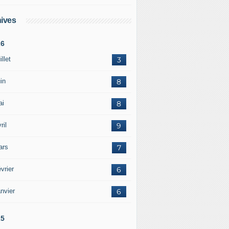
ives
26
illet
3
in
8
ai
8
ril
9
ars
7
vrier
6
nvier
6
25