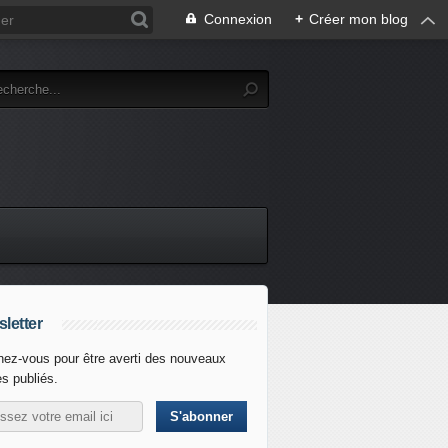
Connexion
+
Créer mon blog
letter
ez-vous pour être averti des nouveaux
es publiés.