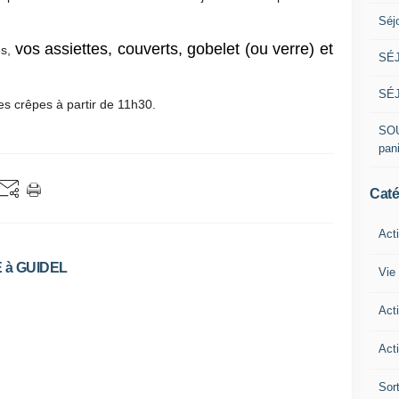
Séj
vos assiettes, couverts, gobelet (ou verre) et
es,
SÉJ
SÉJ
es crêpes à partir de 11h30.
SOU
pan
Caté
Act
 à GUIDEL
Vie 
Act
Acti
Sor