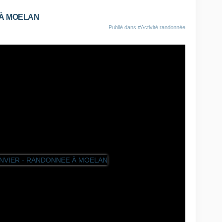
 À MOELAN
Publié dans
#Activité randonnée