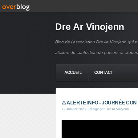
Dre Ar Vinojenn
Blog de l'association Dre Ar Vinojenn qui
ateliers de confection de paniers et crêpes
ACCUEIL
CONTACT
⚠ ALERTE INFO - JOURNÉE CON
12 Janvier 2023
, Rédigé par Dre Ar Vinojenn