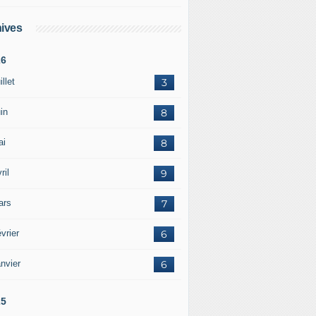
ives
26
illet
3
in
8
ai
8
ril
9
ars
7
vrier
6
nvier
6
25