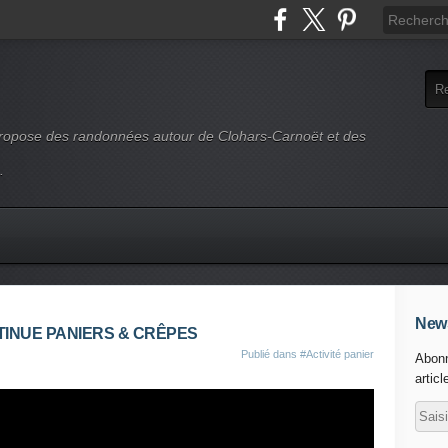
 propose des randonnées autour de Clohars-Carnoët et des
.
News
TINUE PANIERS & CRÊPES
Publié dans
#Activité panier
Abonn
articl