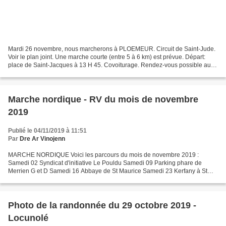
Mardi 26 novembre, nous marcherons à PLOEMEUR. Circuit de Saint-Jude.
Voir le plan joint. Une marche courte (entre 5 à 6 km) est prévue. Départ:
place de Saint-Jacques à 13 H 45. Covoiturage. Rendez-vous possible au
parking avant Fort bloqué (comme quand...
Marche nordique - RV du mois de novembre
2019
Publié le 04/11/2019 à 11:51
Par
Dre Ar Vinojenn
MARCHE NORDIQUE Voici les parcours du mois de novembre 2019 :
Samedi 02 Syndicat d'initiative Le Pouldu Samedi 09 Parking phare de
Merrien G et D Samedi 16 Abbaye de St Maurice Samedi 23 Kerfany à St
Thumette Samedi 30 place Nava à Clohars Arrivée au...
Photo de la randonnée du 29 octobre 2019 -
Locunolé