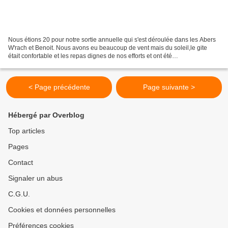
Nous étions 20 pour notre sortie annuelle qui s'est déroulée dans les Abers
W'rach et Benoit. Nous avons eu beaucoup de vent mais du soleil,le gite
était confortable et les repas dignes de nos efforts et ont été
concoctés,mijotés sur place . Une bonne...
< Page précédente
Page suivante >
Hébergé par Overblog
Top articles
Pages
Contact
Signaler un abus
C.G.U.
Cookies et données personnelles
Préférences cookies