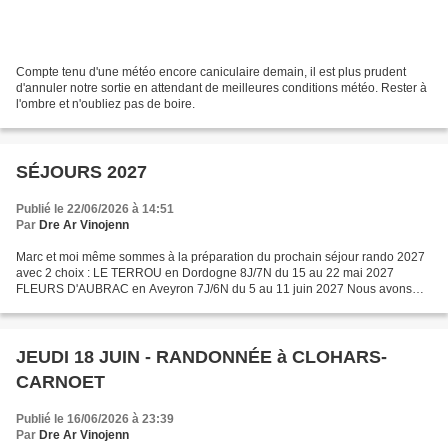
Compte tenu d'une météo encore caniculaire demain, il est plus prudent
d'annuler notre sortie en attendant de meilleures conditions météo. Rester à
l'ombre et n'oubliez pas de boire.
SÉJOURS 2027
Publié le 22/06/2026 à 14:51
Par
Dre Ar Vinojenn
Marc et moi même sommes à la préparation du prochain séjour rando 2027
avec 2 choix : LE TERROU en Dordogne 8J/7N du 15 au 22 mai 2027
FLEURS D'AUBRAC en Aveyron 7J/6N du 5 au 11 juin 2027 Nous avons
obtenu un report des dates limites de réservation au...
JEUDI 18 JUIN - RANDONNÉE à CLOHARS-
CARNOET
Publié le 16/06/2026 à 23:39
Par
Dre Ar Vinojenn