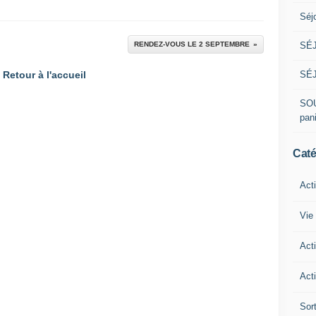
Séj
SÉJ
RENDEZ-VOUS LE 2 SEPTEMBRE
SÉJ
Retour à l'accueil
SOU
pan
Caté
Act
Vie 
Act
Acti
Sor