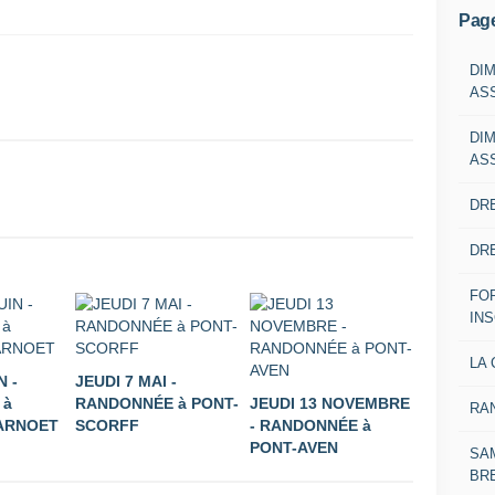
Pag
DI
AS
DI
AS
DRE
DRE
FO
IN
LA 
N -
JEUDI 7 MAI -
 à
RANDONNÉE à PONT-
JEUDI 13 NOVEMBRE
RA
ARNOET
SCORFF
- RANDONNÉE à
PONT-AVEN
SAM
BR