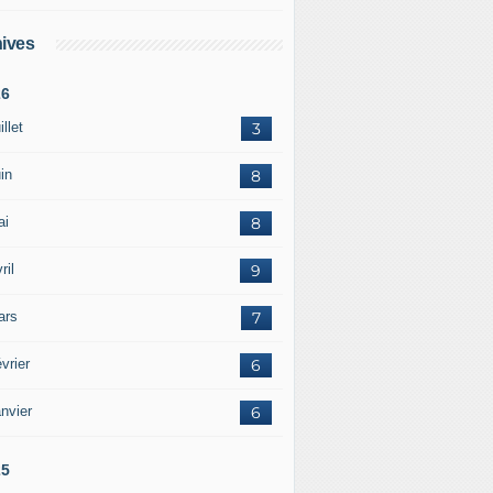
ives
26
illet
3
in
8
ai
8
ril
9
ars
7
vrier
6
nvier
6
25