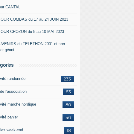
our CANTAL
OUR COMBAS du 17 au 24 JUIN 2023
OUR CROZON du 8 au 10 MAI 2023
VENIRS du TELETHON 2001 et son
ier géant
gories
ivité randonnée
233
de l'association
83
ivité marche nordique
80
vité panier
40
ties week-end
18