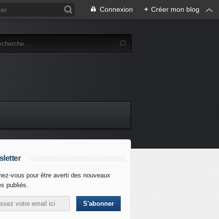
Connexion
+
Créer mon blog
letter
ez-vous pour être averti des nouveaux
es publiés.