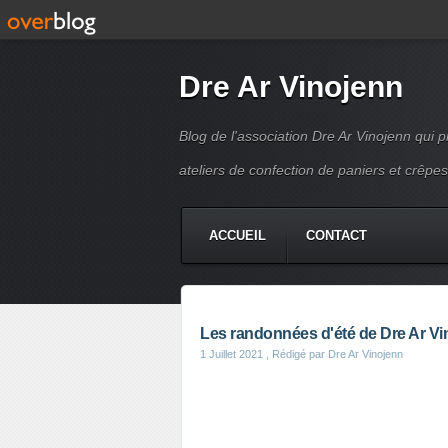
Dre Ar Vinojenn
Blog de l'association Dre Ar Vinojenn qui
ateliers de confection de paniers et crêpes
ACCUEIL
CONTACT
Les randonnées d'été de Dre Ar Vi
1 Juillet 2021
, Rédigé par Dre Ar Vinojenn