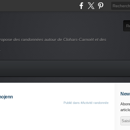
 propose des randonnées autour de Clohars-Carnoët et des
.
News
nojenn
Publié dans
#Activité randonnée
Abonn
articl