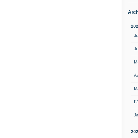
Arch
20
Ju
Ju
M
Av
M
Fé
Ja
20