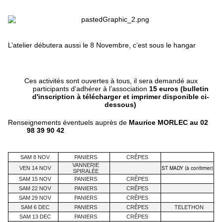
L’atelier débutera aussi le 8 Novembre, c’est sous le hangar
Ces activités sont ouvertes à tous, il sera demandé aux
participants d’adhérer à l’association
15 euros (bulletin
d'inscription à télécharger et imprimer disponible ci-
dessous)
Renseignements éventuels auprès de
Maurice MORLEC au 02
98 39 90 42
SAM 8 NOV
PANIERS
CRÊPES
VANNERIE
ST MADY (à confirmer)
VEN 14 NOV
SPIRALÉE
SAM 15 NOV
PANIERS
CRÊPES
SAM 22 NOV
PANIERS
CRÊPES
SAM 29 NOV
PANIERS
CRÊPES
SAM 6 DEC
PANIERS
CRÊPES
TELETHON
SAM 13 DEC
PANIERS
CRÊPES